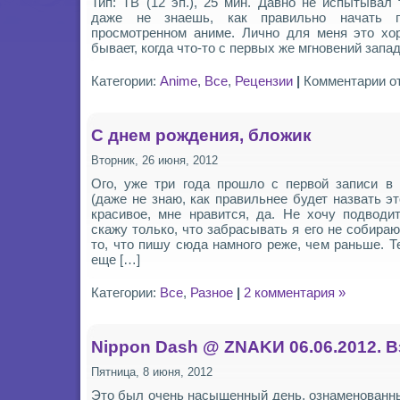
Тип: ТВ (12 эп.), 25 мин. Давно не испытывал 
даже не знаешь, как правильно начать 
просмотренном аниме. Лично для меня это хор
бывает, когда что-то с первых же мгновений запад
к
Категории:
Anime
,
Все
,
Рецензии
|
Комментарии
о
за
Sa
no
Ap
С днем рождения, бложик
[20
Вторник, 26 июня, 2012
Ого, уже три года прошло с первой записи в 
(даже не знаю, как правильнее будет назвать э
красивое, мне нравится, да. Не хочу подводит
скажу только, что забрасывать я его не собира
то, что пишу сюда намного реже, чем раньше. Т
еще […]
Категории:
Все
,
Разное
|
2 комментария »
Nippon Dash @ ZNAKИ 06.06.2012. В
Пятница, 8 июня, 2012
Это был очень насыщенный день, ознаменованн