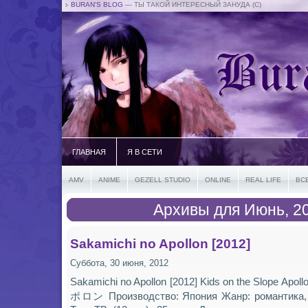
BURAN'S BLOG
— ТЫ ТАКОЙ ИНТЕРЕСНЫЙ ЗАНУДА (С)
ГЛАВНАЯ
Я В СЕТИ
AMV
ANIME
GEZELL STUDIO
ONLINE
REAL LIFE
ВС
Архивы для Июнь, 2
Sakamichi no Apollon [2012]
Суббота, 30 июня, 2012
Sakamichi no Apollon [2012] Kids on the Slope Ap
ポロン Производство: Япония Жанр: романтика,