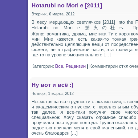
Hotarubi no Mori e [2011]
Вторник, 6 марта, 2012
В лесу мерцающих светлячков [2011] Into the Fore
Hotarubi no Mori e 蛍火の杜へ Произв
Жанр: романтика, драма, мистика Тип: коротк
мин. Мне кажется, есть какая-то тонкая гран
действительно цепляющие вещи от посредствен
сюжете, не в графической части, эта граница л
где-то на уровне эмоционального […]
к
Категории:
Все
,
Рецензии
|
Комментарии
отключе
записи
Hotarubi
no
Mori
Ну вот и всё :)
e
[2011]
Четверг, 1 марта, 2012
Несмотря на все трудности с экзаменами, с вое
и академическим отпуском, с параллельным об
так далее, я все-таки получил свое многос
специальное: Хочу сказать огромное спасибо 
проучился последние полгода. Группа оказалась
радостью приняли меня в свой маленький, но 
очень благодарен […]