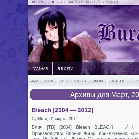
BURAN'S BLOG
— ТЫ ТАКОЙ ИНТЕРЕСНЫЙ ЗАНУДА (С)
ГЛАВНАЯ
Я В СЕТИ
AMV
ANIME
GEZELL STUDIO
ONLINE
REAL LIFE
ВС
Архивы для Март, 2
Bleach [2004 — 2012]
Суббота, 31 марта, 2012
Блич [ТВ] [2004] Bleach BLE
Производство: Япония Жанр: приключения, ком
Тип: ТВ (366 эп.), 25 мин. Ох, честно скажу: не х