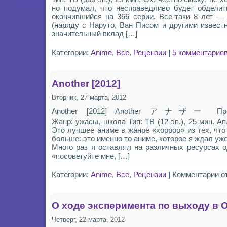
но подумал, что несправедливо будет обделит
окончившийся на 366 серии. Все-таки 8 лет —
(наряду с Наруто, Ван Писом и другими извес
значительный вклад […]
Категории:
Anime
,
Все
,
Рецензии
|
5 комментариев
Another [2012]
Вторник, 27 марта, 2012
Another [2012] Another アナザー Произ
Жанр: ужасы, школа Тип: ТВ (12 эп.), 25 мин. А
Это лучшее аниме в жанре «хоррор» из тех, что
больше: это именно то аниме, которое я ждал уже
Много раз я оставлял на различных ресурсах о
«посоветуйте мне, […]
к
Категории:
Anime
,
Все
,
Рецензии
|
Комментарии
о
за
An
[20
О ходе эксперимента по выходу в 
Четверг, 22 марта, 2012