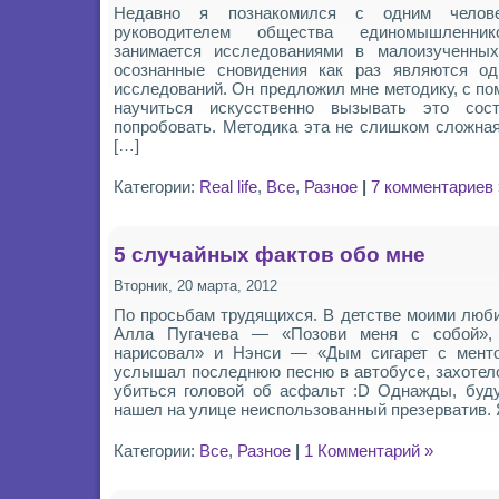
Недавно я познакомился с одним челов
руководителем общества единомышленни
занимается исследованиями в малоизученных
осознанные сновидения как раз являются од
исследований. Он предложил мне методику, с п
научиться искусственно вызывать это со
попробовать. Методика эта не слишком сложная
[…]
Категории:
Real life
,
Все
,
Разное
|
7 комментариев 
5 случайных фактов обо мне
Вторник, 20 марта, 2012
По просьбам трудящихся. В детстве моими люб
Алла Пугачева — «Позови меня с собой»
нарисовал» и Нэнси — «Дым сигарет с менто
услышал последнюю песню в автобусе, захотело
убиться головой об асфальт :D Однажды, буду
нашел на улице неиспользованный презерватив. 
Категории:
Все
,
Разное
|
1 Комментарий »