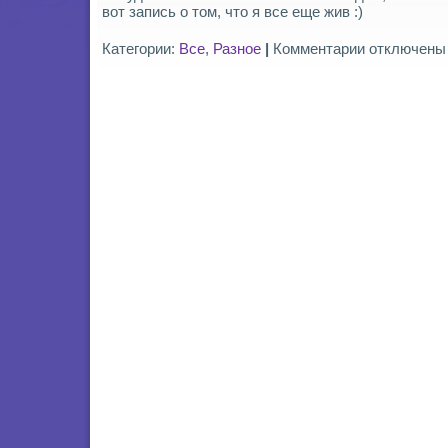
вот запись о том, что я все еще жив :)
к
Категории:
Все
,
Разное
|
Комментарии
отключены
записи
Бу
:3