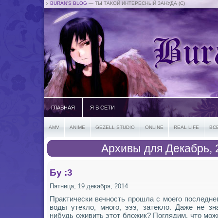
BURAN'S BLOG
— ТЫ ТАКОЙ ИНТЕРЕСНЫЙ ЗАНУДА (С)
ГЛАВНАЯ
Я В СЕТИ
AMV
ANIME
GEZELL STUDIO
ONLINE
REAL LIFE
ВС
Архивы для Декабрь, 
Бу :3
Пятница, 19 декабря, 2014
Практически вечность прошла с моего последнег
воды утекло, много, эээ, затекло. Даже не зн
нибудь оживить этот бложик? Поглядим, что мож