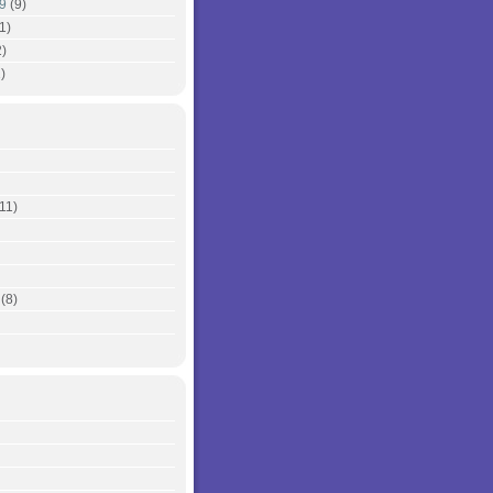
9
(9)
1)
)
)
11)
(8)