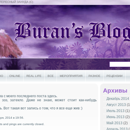
ТЕРЕСНЫЙ ЗАНУДА (С)
IO
ONLINE
REAL LIFE
ВСЕ
МЕРОПРИЯТИЯ
РАЗНОЕ
РЕЦЕНЗИИ
Архивы
а с моего последнего поста здесь.
Декабрь 2014
 эээ, затекло. Даже не знаю, может стоит как-нибудь
Август 2013
(1
 Вот такая вот запись о том, что я все еще жив :)
Июль 2013
(1)
Июнь 2013
(2)
ря, 2014 в 19:56.
Май 2013
(2)
s and pings are currently closed.
Апрель 2013
(