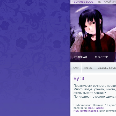
BURAN'S BLOG
— ТЫ ТАКОЙ ИН
ГЛАВНАЯ
Я В СЕТИ
AMV
ANIME
GEZELL STUD
Бу :3
Практически вечность прошл
Много воды утекло, много,
оживить этот бложик?
Поглядим, что можно сделать.
Опубликовано: Пятница, 19 декаб
Категории:
Все
,
Разное
.
RSS комментариев
. Both comment