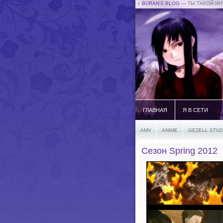
BURAN'S BLOG
— ТЫ ТАКОЙ ИН
ГЛАВНАЯ
Я В СЕТИ
AMV
ANIME
GEZELL STUD
Сезон Spring 2012