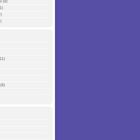
9
(9)
1)
)
)
11)
(8)