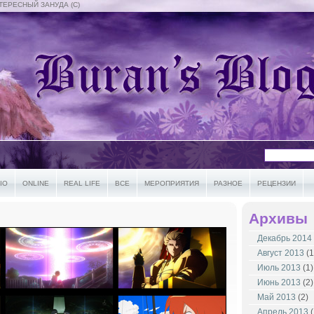
ТЕРЕСНЫЙ ЗАНУДА (С)
IO
ONLINE
REAL LIFE
ВСЕ
МЕРОПРИЯТИЯ
РАЗНОЕ
РЕЦЕНЗИИ
Архивы
Декабрь 2014
Август 2013
(1
Июль 2013
(1)
Июнь 2013
(2)
Май 2013
(2)
Апрель 2013
(