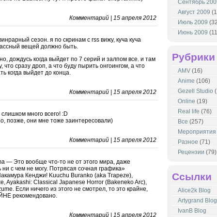
Сентябрь 200
Август 2009
(1
Комментарий | 15 апреля 2012
Июль 2009
(32
Июнь 2009
(11
инрарный сезон. я по скринам с rss вижу, куча куча
лассный вещей должно быть.
Рубрики
но, дождусь когда выйдет по 7 серий и залпом все. и там
, что сразу дроп, а что буду пырить онгоингом, а что
AMV
(16)
ть когда выйдет до конца.
Anime
(106)
Gezell Studio
(
Комментарий | 15 апреля 2012
Online
(19)
Real life
(76)
r, слишком много всего! :D
о, позже, они мне тоже заинтересовали)
Все
(257)
Мероприятия
Комментарий | 15 апреля 2012
Разное
(71)
Рецензии
(79)
ma — Это вообще что-то не от этого мира, даже
 ни с чем не могу. Потрясая сочная графика»
Ссылки
акамура Кенджи! Kuuchu Buranko (aka Trapeze),
, Ayakashi: Classical Japanese Horror (Bakeneko Arc),
me. Если ничего из этого не смотрел, то это крайне,
Alice2k Blog
АЙНЕ рекомендовано.
Artygrand Blog
IvanB Blog
Комментарий | 15 апреля 2012