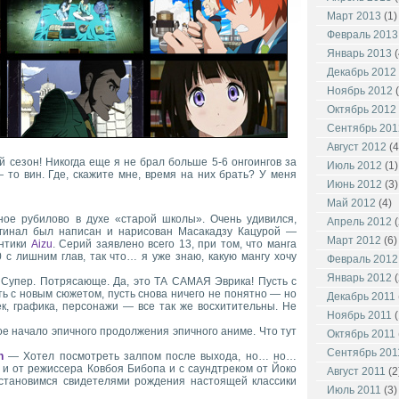
Март 2013
(1)
Февраль 2013
Январь 2013
(
Декабрь 2012
Ноябрь 2012
(
Октябрь 2012
Сентябрь 201
Август 2012
(4
 сезон! Никогда еще я не брал больше 5-6 онгоингов за
Июль 2012
(1)
— то вин. Где, скажите мне, время на них брать? У меня
Июнь 2012
(3)
Май 2012
(4)
е рубилово в духе «старой школы». Очень удивился,
Апрель 2012
(
ригинал был написан и нарисован Масакадзу Кацурой —
Март 2012
(6)
антики
Aizu
. Серий заявлено всего 13, при том, что манга
 с лишним глав, так что… я уже знаю, какую мангу хочу
Февраль 2012
Январь 2012
(
упер. Потрясающе. Да, это ТА САМАЯ Эврика! Пусть с
ть с новым сюжетом, пусть снова ничего не понятно — но
Декабрь 2011
к, графика, персонажи — все так же восхитительны. Не
Ноябрь 2011
(
 начало эпичного продолжения эпичного аниме. Что тут
Октябрь 2011
Сентябрь 201
n
— Хотел посмотреть залпом после выхода, но… но…
 и от режиссера Ковбоя Бибопа и с саундтреком от Йоко
Август 2011
(2
 становимся свидетелями рождения настоящей классики
Июль 2011
(3)