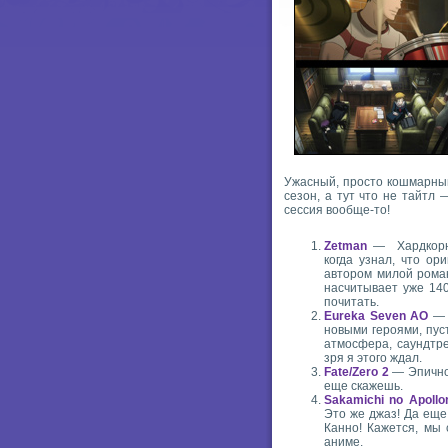
Ужасный, просто кошмарный
сезон, а тут что не тайтл 
сессия вообще-то!
Zetman
— Хардкорно
когда узнал, что о
автором милой ром
насчитывает уже 140
почитать.
Eureka Seven AO
— С
новыми героями, пус
атмосфера, саундтре
зря я этого ждал.
Fate/Zero 2
— Эпичное
еще скажешь.
Sakamichi no Apollo
Это же джаз! Да еще
Канно! Кажется, мы
аниме.