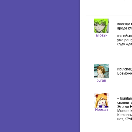
вообще в
вроде к
alice2k
как обыч
уже решу
буду жда
ributche
Возможн
buran
«Tsurita
сравнить
Это же Н
Neesan
Mononoke
Kemonozu
нет, КР