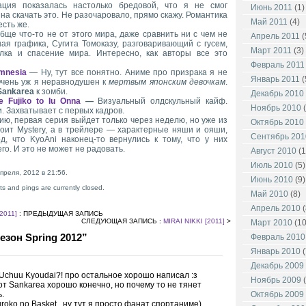
ия показалась настолько бредовой, что я не смог
Июнь 2011
(1)
на скачать это. Не разочаровало, прямо скажу. Романтика
Май 2011
(4)
сть же.
ще что-то не от этого мира, даже сравнить ни с чем не
Апрель 2011
(
ная графика, Сугита Томоказу, разговаривающий с гусем,
Март 2011
(3)
лка и спасение мира. Интересно, как авторы все это
Февраль 2011
mnesia
— Ну, тут все понятно. Аниме про призрака я не
Январь 2011
(
Очень уж я неравнодушен к
мертвым японским девочкам
.
Sankarea
к зомби.
Декабрь 2010
e Fujiko to Iu Onna
—
Визуальный олдскульный кайф.
Ноябрь 2010
(
. Захватывает с первых кадров.
ю, первая серия выйдет только через неделю, но уже из
Октябрь 2010
стоит Mystery, а в трейлере — характерные няши и ояши,
Сентябрь 201
д, что KyoAni наконец-то вернулись к тому, что у них
го. И это не может не радовать.
Август 2010
(1
Июль 2010
(5)
преля, 2012 в 21:56.
Июнь 2010
(9)
s and pings are currently closed.
Май 2010
(8)
Апрель 2010
(
2011]
: ПРЕДЫДУЩАЯ ЗАПИСЬ
СЛЕДУЮЩАЯ ЗАПИСЬ :
MIRAI NIKKI [2011]
>
Март 2010
(10
езон Spring 2012”
Февраль 2010
Январь 2010
(
Декабрь 2009
 Uchuu Kyoudai?! про остальное хорошо написал :з
Ноябрь 2009
(
от Sankarea хорошо конечно, но почему то не тянет
.
Октябрь 2009
roko no Basket.. ну тут я просто фанат спортаниме)