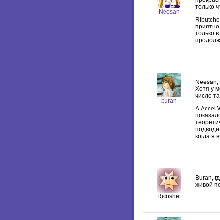
прекрасн
только ч
Neesan
Ributche
приятно
только в
продолж
Neesan, 
Хотя у м
число та
buran
А Accel 
показалс
теоретич
подводил
когда я 
Buran, г
живой по
Ricoshet