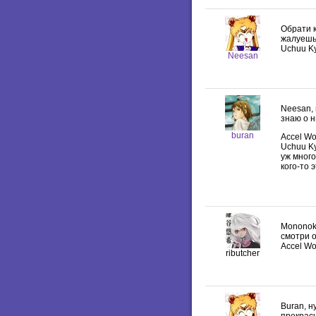
Обрати к
жалуешьс
Uchuu Ky
Neesan
Neesan, 
знаю о ни
buran
Accel Wo
Uchuu K
уж много
кого-то 
Mononoke
смотри о
Accel Wo
ributcher
Buran, н