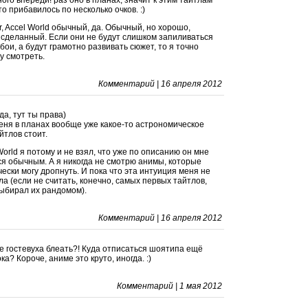
ого впереди! раз оно в планах, значит к этим тайтлам
то прибавилось по несколько очков. :)
r, Accel World обычный, да. Обычный, но хорошо,
 сделанный. Если они не будут слишком запиливаться
 бои, а будут грамотно развивать сюжет, то я точно
у смотреть.
Комментарий | 16 апреля 2012
да, тут ты права)
еня в планах вообще уже какое-то астрономическое
йтлов стоит.
World я потому и не взял, что уже по описанию он мне
я обычным. А я никогда не смотрю анимы, которые
ески могу дропнуть. И пока что эта интуиция меня не
а (если не считать, конечно, самых первых тайтлов,
выбирал их рандомом).
Комментарий | 16 апреля 2012
де гостевуха блеать?! Куда отписаться шоятипа ещё
ка? Короче, аниме это круто, иногда. :)
Комментарий | 1 мая 2012