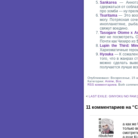
Sankarea
— Аннотац
сдержаться от соблаз
про зомби — ну преле
Tsuritama
— Это вооб
могу. Потрясная соч
инопланетяне, рыба
свяжут воедино.
Tasogare Otome x A
мог не посмотреть. 
Почти как Чихиро из
Lupin the Third: Min
Харизматичные герои
Hyouka
— К сожалени
того, что в жанрах 
можно сделать выво
получается лучше все
Опубликовано: Воскресенье, 15 а
Категории:
Anime
,
Все
.
RSS комментариев
. Both comment
<
LAST EXILE: GINYOKU NO FAM [
11 комментариев на “С
а как же
только в
смотреть
ributcher
а еще Ku