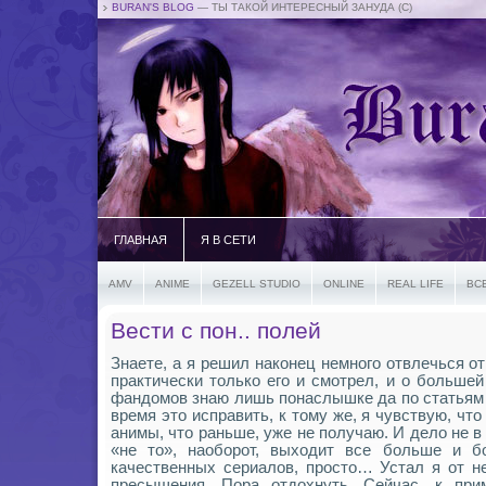
BURAN'S BLOG
— ТЫ ТАКОЙ ИНТЕРЕСНЫЙ ЗАНУДА (С)
ГЛАВНАЯ
Я В СЕТИ
AMV
ANIME
GEZELL STUDIO
ONLINE
REAL LIFE
ВС
Вести с пон.. полей
Знаете, а я решил наконец немного отвлечься от
практически только его и смотрел, и о больше
фандомов знаю лишь понаслышке да по статьям
время это исправить, к тому же, я чувствую, что
анимы, что раньше, уже не получаю. И дело не в
«не то», наоборот, выходит все больше и б
качественных сериалов, просто… Устал я от н
пресыщения. Пора отдохнуть. Сейчас, к при