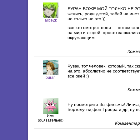
БУРАН БОЖЕ МОЙ ТОЛЬКО НЕ ЭТ
женись, роди детей, забей на инет
но только не это ))
alice2k
все кто смотрят пони — потом ста
на мир и людей. просто зашкалива
окружающим
Комме
Чувак, тот человек, который, так с
на это, абсолютно не соответству
все окей :)
buran
Комме
Ну посмотрите Вы фильмы! Линча,
Бертолуччи,фон Триера и др, ну п
Имя
(обязательно)
Комментари